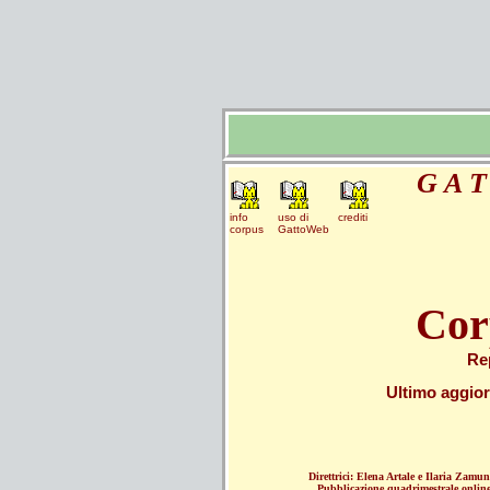
G A T
info
uso di
crediti
corpus
GattoWeb
Cor
Re
Ultimo aggior
Direttrici: Elena Artale e Ilaria Zamun
Pubblicazione quadrimestrale onlin