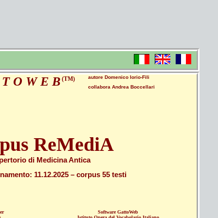
 T O W E B
autore Domenico Iorio-Fili
(TM)
collabora Andrea Boccellari
pus ReMediA
pertorio di Medicina Antica
namento: 11.12.2025 – corpus 55 testi
er
Software GattoWeb
e
Istituto Opera del Vocabolario Italiano